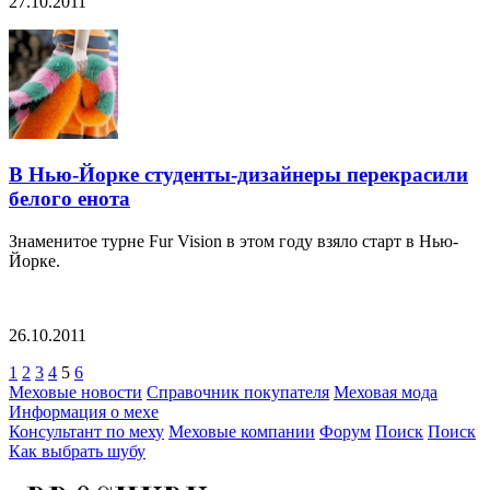
27.10.2011
В Нью-Йорке студенты-дизайнеры перекрасили
белого енота
Знаменитое турне Fur Vision в этом году взяло старт в Нью-
Йорке.
26.10.2011
1
2
3
4
5
6
Меховые новости
Справочник покупателя
Меховая мода
Информация о мехе
Консультант по меху
Меховые компании
Форум
Поиск
Поиск
Как выбрать шубу