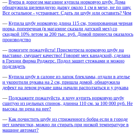
—
Вчера в дорогом магазине купила норковую шубу. Дома
обнаружила щелевидную дырку около 1 см в мехе, не по шву.
Все остальное - устраивает. Сдать ли шубу или оставить? Чем
—
Купила шубу норковую длина 115 см, тонированная черная
норка, поперечная (в магазине сказали датский мех) со
скидкой 10% летом за 200 тыс. руб. Домой принесла оказалось
производство
—
помогите пожалуйста! Присмотрела норковую шубу на
выставке, смущает качество! Говорят мех канадский, сделана
в Греции фирма Роджерс. Подол зашит стежками и можно
подглядеть
—
Купила шубу в салоне из лапок блекламы, отдали в ателье
и укоротили рукава на 2 см, пришла домой, обнаружила
дефект на левом рукаве швы начали расползаться и у рукава
—
Подскажите пожалуйста, я хочу купить норковую шубу
сшитую из цельных спинок, длинна 110 см. за 100 000 руб. Не
высока ли цена на нее?
—
Как почистить шубу из стриженного бобра если в городе
нет химчистки, можно ли стирать при низкой температуре в
машине автомат?