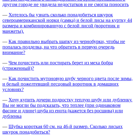
другом городе не увидела недостатков и не смогла поносить
—
Хотелось бы узнать сколько понадобиться шкурок
североамериканской норки (самка) и белой лисы на куртку 44
размера и комбинированную с белой лисой (воротник и
манжеты).
—
Как правильно выбрать шапку из чернобурки, чтобы не
попалась подделка, на что обратить в первую очередь
внимание?
—
Чем почистить или постирать берет из меха бобра
(стриженный)?
—
Как почистить мутоновую шубу черного цвета после зимы,
и белый пожелтевший песцовый воротник в домашних
условиях?
—
Хочу купить дочери подростку теплую шубу или дубленку.
Вы не могли бы подсказать, что теплее (при одинаковом
фасоне и длине) шуба из енота (кажется без росшива) или
дубленка
—
Шубка короткая 60 см. на 46-й размер. Сколько лисьих
шкурок понадобиться?