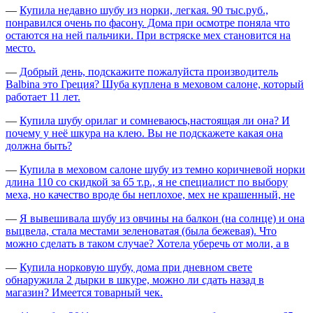
—
Купила недавно шубу из норки, легкая. 90 тыс.руб.,
понравился очень по фасону. Дома при осмотре поняла что
остаются на ней пальчики. При встряске мех становится на
место.
—
Добрый день, подскажите пожалуйста производитель
Balbina это Греция? Шуба куплена в меховом салоне, который
работает 11 лет.
—
Купила шубу орилаг и сомневаюсь,настоящая ли она? И
почему у неё шкура на клею. Вы не подскажете какая она
должна быть?
—
Купила в меховом салоне шубу из темно коричневой норки
длина 110 со скидкой за 65 т.р., я не специалист по выбору
меха, но качество вроде бы неплохое, мех не крашенный, не
—
Я вывешивала шубу из овчины на балкон (на солнце) и она
выцвела, стала местами зеленоватая (была бежевая). Что
можно сделать в таком случае? Хотела уберечь от моли, а в
—
Купила норковую шубу, дома при дневном свете
обнаружила 2 дырки в шкуре, можно ли сдать назад в
магазин? Имеется товарный чек.