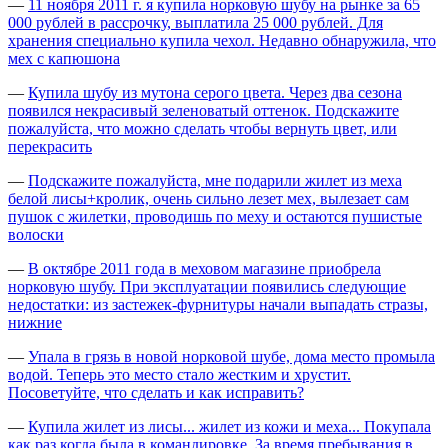
—
11 ноября 2011 г. я купила норковую шубу на рынке за 65
000 рублей в рассрочку, выплатила 25 000 рублей. Для
хранения специально купила чехол. Недавно обнаружила, что
мех с капюшона
—
Купила шубу из мутона серого цвета. Через два сезона
появился некрасивый зеленоватый оттенок. Подскажите
пожалуйста, что можно сделать чтобы вернуть цвет, или
перекрасить
—
Подскажите пожалуйста, мне подарили жилет из меха
белой лисы+кролик, очень сильно лезет мех, вылезает сам
пушок с жилетки, проводишь по меху и остаются пушистые
волоски
—
В октябре 2011 года в меховом магазине приобрела
норковую шубу. При эксплуатации появились следующие
недостатки: из застежек-фурнитуры начали выпадать стразы,
нижние
—
Упала в грязь в новой норковой шубе, дома место промыла
водой. Теперь это место стало жестким и хрустит.
Посоветуйте, что сделать и как исправить?
—
Купила жилет из лисы... жилет из кожи и меха... Покупала
как раз когда была в командировке. За время пребывания в