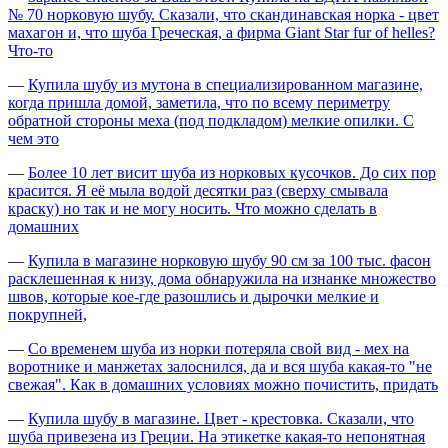
№ 70 норковую шубу. Сказали, что скандинавская норка - цвет
махагон и, что шуба Греческая, а фирма Giant Star fur of helles?
Что-то
—
Купила шубу из мутона в специализированном магазине,
когда пришла домой, заметила, что по всему периметру
обратной стороны меха (под подкладом) мелкие опилки. С
чем это
—
Более 10 лет висит шуба из норковых кусочков. До сих пор
красится. Я её мыла водой десятки раз (сверху смывала
краску) но так и не могу носить. Что можно сделать в
домашних
—
Купила в магазине норковую шубу 90 см за 100 тыс. фасон
расклешенная к низу, дома обнаружила на изнанке множество
швов, которые кое-где разошлись и дырочки мелкие и
покрупней,
—
Со временем шуба из норки потеряла свой вид - мех на
воротнике и манжетах залоснился, да и вся шуба какая-то "не
свежая". Как в домашних условиях можно почистить, придать
—
Купила шубу в магазине. Цвет - крестовка. Сказали, что
шуба привезена из Греции. На этикетке какая-то непонятная