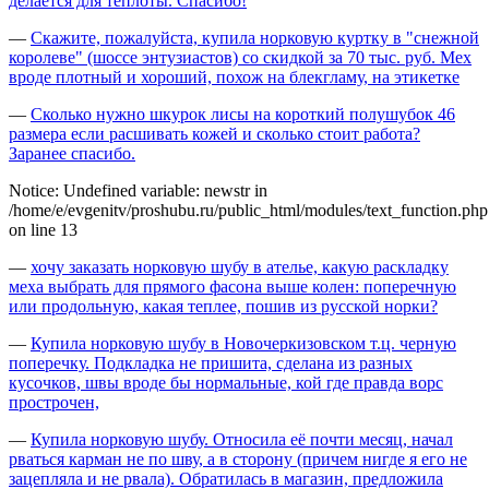
делается для теплоты. Спасибо!
—
Скажите, пожалуйста, купила норковую куртку в "снежной
королеве" (шоссе энтузиастов) со скидкой за 70 тыс. руб. Мех
вроде плотный и хороший, похож на блекгламу, на этикетке
—
Сколько нужно шкурок лисы на короткий полушубок 46
размера если расшивать кожей и сколько стоит работа?
Заранее спасибо.
Notice: Undefined variable: newstr in
/home/e/evgenitv/proshubu.ru/public_html/modules/text_function.php
on line 13
—
хочу заказать норковую шубу в ателье, какую раскладку
меха выбрать для прямого фасона выше колен: поперечную
или продольную, какая теплее, пошив из русской норки?
—
Купила норковую шубу в Новочеркизовском т.ц. черную
поперечку. Подкладка не пришита, сделана из разных
кусочков, швы вроде бы нормальные, кой где правда ворс
прострочен,
—
Купила норковую шубу. Относила её почти месяц, начал
рваться карман не по шву, а в сторону (причем нигде я его не
зацепляла и не рвала). Обратилась в магазин, предложила