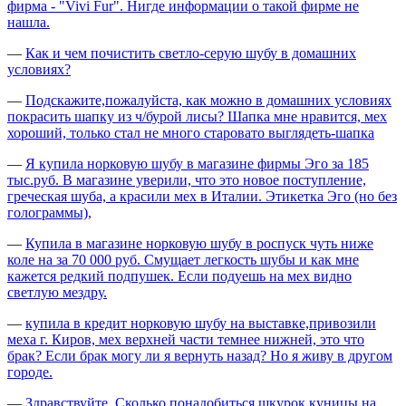
фирма - "Vivi Fur". Нигде информации о такой фирме не
нашла.
—
Как и чем почистить светло-серую шубу в домашних
условиях?
—
Подскажите,пожалуйста, как можно в домашних условиях
покрасить шапку из ч/бурой лисы? Шапка мне нравится, мех
хороший, только стал не много старовато выглядеть-шапка
—
Я купила норковую шубу в магазине фирмы Эго за 185
тыс.руб. В магазине уверили, что это новое поступление,
греческая шуба, а красили мех в Италии. Этикетка Эго (но без
голограммы),
—
Купила в магазине норковую шубу в роспуск чуть ниже
коле на за 70 000 руб. Смущает легкость шубы и как мне
кажется редкий подпушек. Если подуешь на мех видно
светлую мездру.
—
купила в кредит норковую шубу на выставке,привозили
меха г. Киров, мех верхней части темнее нижней, это что
брак? Если брак могу ли я вернуть назад? Но я живу в другом
городе.
—
Здравствуйте. Сколько понадобиться шкурок куницы на