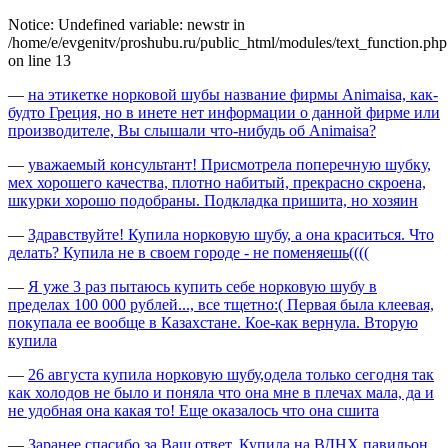
Notice: Undefined variable: newstr in
/home/e/evgenitv/proshubu.ru/public_html/modules/text_function.php
on line 13
—
на этикетке норковой шубы название фирмы Animaisa, как-
будто Греция, но в инете нет информации о данной фирме или
производителе, Вы слышали что-нибудь об Animaisa?
—
уважаемый консультант! Присмотрела поперечную шубку,
мех хорошего качества, плотно набитый, прекрасно скроена,
шкурки хорошо подобраны. Подкладка пришита, но хозяин
—
Здравствуйте! Купила норковую шубу, а она краситься. Что
делать? Купила не в своем городе - не поменяешь((((
—
Я уже 3 раз пытаюсь купить себе норковую шубу в
пределах 100 000 рублей..., все тщетно:( Первая была клеевая,
покупала ее вообще в Казахстане. Кое-как вернула. Вторую
купила
—
26 августа купила норковую шубу,одела только сегодня так
как холодов не было и поняла что она мне в плечах мала, да и
не удобная она какая то! Еще оказалось что она сшита
—
Заранее спасибо за Ваш ответ. Купила на ВДНХ павильон