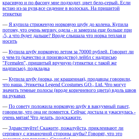
красивую и по фасону мне подходит, цвет бело-серый. Если
встаю из-за руля,все сидение в волосках. На пришитой
этикетки
—
Я купила стриженую норковую шубу до колена. Купила
потому, что очень мерзну. одела - и замерзла еще больше при
-5, а что будет дальше? Вроде слышала что норка теплая и
носить
—
Купила шубу норковую летом за 70000 рублей. Говорит ли
о чем-то (качество и производство) лейбл с надписью
"Fcemalen", пришитый вручную (этикетки с такой же
надписью), подкладка
—
Купила шубу (норка, не крашенная), продавцы говорили,
что наша. Этикетка Legend Ccostumes GO., Ltd. Что могут
значить темные полосы (вроде коричневого цвета) вдоль швов
на рукавах
—
По совету положила норковую шубу в вакуумный пакет,
говорили, что она не помнется. Сейчас достала и ужаснулась -
очень мятая! Что делать, подскажите.
—
Здравствуйте! Скажите, пожалуйста, приклеивают ли
серпянку с изнаночной стороны шубы? Говорят, что это