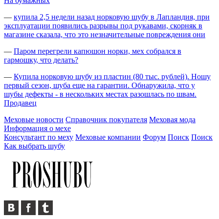
На бумажных
—
купила 2,5 недели назад норковую шубу в Лапландия, при
эксплуатации появились разрывы под рукавами, скорняк в
магазине сказала, что это незначительные повреждения они
—
Паром перегрели капюшон норки, мех собрался в
гармошку, что делать?
—
Купила норковую шубу из пластин (80 тыс. рублей). Ношу
первый сезон, шуба еще на гарантии. Обнаружила, что у
шубы дефекты - в нескольких местах разошлась по швам.
Продавец
Меховые новости
Справочник покупателя
Меховая мода
Информация о мехе
Консультант по меху
Меховые компании
Форум
Поиск
Поиск
Как выбрать шубу