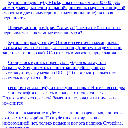
—
Купила новую шубу Blackglama с соболем за 200 000 руб.
может у меня, конечно, паранойя, но очень смущает с лицевой
стороны в двух симметричных местах (на попе) на швах
неровность
—
Почему мех норки (цвет "жемчуг") почти не блестит и не
переливается, как темные оттенки меха?
—
Купила норковую шубу. Относила её почти месяц, начал
рваться карман не по шву, а в сторону (причем нигде я его не
зацепляла и не рвала). Обратилась в магазин, предложила
—
Собираюсь купить норковую шубу блэкгламу или
блэкнафу. Хочу поехать на постоянно действующую
выставку-продажу меха на ВВЦ (70 павильон). Помогите
советом-могу ли я найти
—
сегодня купила шубу из лоскутков норки. Носила всего два
часа и вся кофта оказалась в волосках и окрасилась.
Подскажите что сделать? Заменить подклад или ничего не
изменится,
—
Купила в магазине шубу, магазин не из дешевых, вопрос о
скидках их оскорбил. На шубе никаких ярлыков с
информацией нет, только размер и вот эта надпись Crystoline.