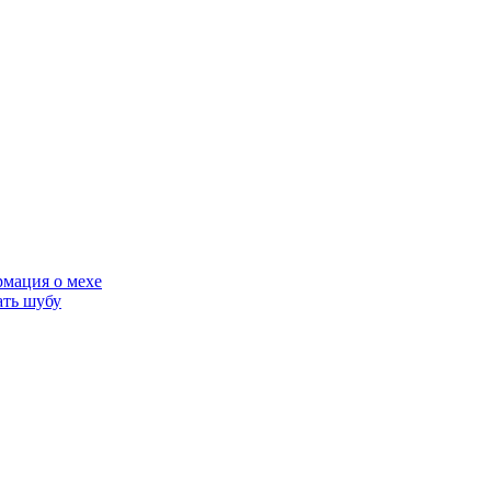
мация о мехе
ать шубу