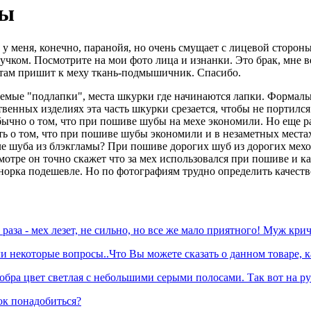
ты
 у меня, конечно, паранойя, но очень смущает с лицевой сторон
пучком. Посмотрите на мои фото лица и изнанки. Это брак, мне
к там пришит к меху ткань-подмышичник. Спасибо.
емые "подлапки", места шкурки где начинаются лапки. Формально
твенных изделиях эта часть шкурки срезается, чтобы не портилс
бычно о том, что при пошиве шубы на мехе экономили. Но еще ра
ть о том, что при пошиве шубы экономили и в незаметных места
еле шуба из блэкгламы? При пошиве дорогих шуб из дорогих мехо
отре он точно скажет что за мех использовался при пошиве и ка
 норка подешевле. Но по фотографиям трудно определить качеств
раза - мех лезет, не сильно, но все же мало приятного! Муж кри
 некоторые вопросы..Что Вы можете сказать о данном товаре, к
обра цвет светлая с небольшими серыми полосами. Так вот на ру
ок понадобиться?