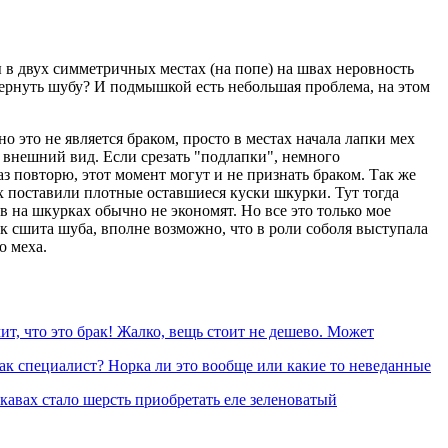
ы в двух симметричных местах (на попе) на швах неровность
 вернуть шубу? И подмышкой есть небольшая проблема, на этом
 это не является браком, просто в местах начала лапки мех
я внешний вид. Если срезать "подлапки", немного
з повторю, этот момент могут и не признать браком. Так же
х поставили плотные оставшиеся куски шкурки. Тут тогда
в на шкурках обычно не экономят. Но все это только мое
к сшита шуба, вполне возможно, что в роли соболя выступала
о меха.
чит, что это брак! Жалко, вещь стоит не дешево. Может
ак специалист? Норка ли это вообще или какие то неведанные
кавах стало шерсть приобретать еле зеленоватый