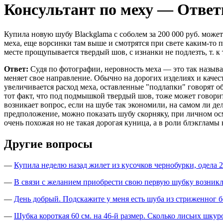
Консультант по меху — Отве
Купила новую шубу Blackglama с соболем за 200 000 руб. может
меха, еще ворсинки там выше и смотрятся при свете каким-то 
месте прощупывается твердый шов, с изнанки не подлезть, т. 
Ответ:
Судя по фотографии, неровность меха — это так называ
меняет свое направление. Обычно на дорогих изделиях и качес
увеличивается расход меха, оставленные "подлапки" говорят о
тот факт, что под подмышкой твердый шов, тоже может говори
возникает вопрос, если на шубе так экономили, на самом ли д
предположение, можно показать шубу скорняку, при личном осм
очень похожая но не такая дорогая куница, а в роли блэкгламы
Другие вопросы
—
Купила неделю назад жилет из кусочков чернобурки, одела 2 
—
В связи с желанием приобрести свою первую шубку возникли
—
День добрый. Подскажите у меня есть шуба из стриженног б
—
Шубка короткая 60 см. на 46-й размер. Сколько лисьих шкур