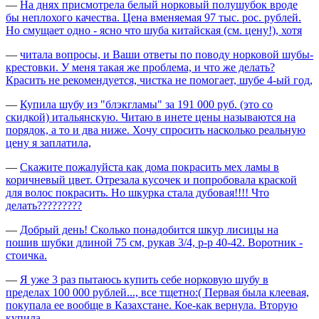
—
На днях присмотрела белый норковый полушубок вроде
бы неплохого качества. Цена вменяемая 97 тыс. рос. рублей.
Но смущает одно - ясно что шуба китайская (см. цену!), хотя
—
читала вопросы, и Ваши ответы по поводу норковой шубы-
крестовки. У меня такая же проблема, и что же делать?
Красить не рекомендуется, чистка не помогает, шубе 4-ый год,
—
Купила шубу из "блэкгламы" за 191 000 руб. (это со
скидкой) итальянскую. Читаю в инете цены называются на
порядок, а то и два ниже. Хочу спросить насколько реальную
цену я заплатила,
—
Скажите пожалуйста как дома покрасить мех ламы в
коричневый цвет. Отрезала кусочек и попробовала краской
для волос покрасить. Но шкурка стала дубовая!!!! Что
делать?????????
—
Добрый день! Сколько понадобится шкур лисицы на
пошив шубки длиной 75 см, рукав 3/4, р-р 40-42. Воротник -
стоичка.
—
Я уже 3 раз пытаюсь купить себе норковую шубу в
пределах 100 000 рублей..., все тщетно:( Первая была клеевая,
покупала ее вообще в Казахстане. Кое-как вернула. Вторую
купила