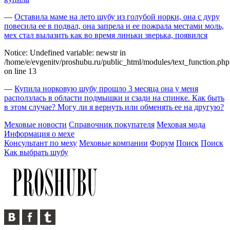
—
Оставила маме на лето шубу из голубой норки, она с дуру
повесила ее в подвал, она запрела и ее пожрала местами моль,
мех стал вылазить как во время линьки зверька, появился
Notice: Undefined variable: newstr in
/home/e/evgenitv/proshubu.ru/public_html/modules/text_function.php
on line 13
—
Купила норковую шубу прошло 3 месяца она у меня
расползлась в области подмышки и сзади на спинке. Как быть
в этом случае? Могу ли я вернуть или обменять ее на другую?
Меховые новости
Справочник покупателя
Меховая мода
Информация о мехе
Консультант по меху
Меховые компании
Форум
Поиск
Поиск
Как выбрать шубу