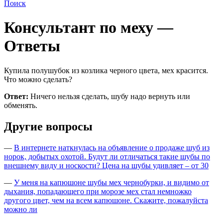
Поиск
Консультант по меху —
Ответы
Купила полушубок из козлика черного цвета, мех красится.
Что можно сделать?
Ответ:
Ничего нельзя сделать, шубу надо вернуть или
обменять.
Другие вопросы
—
В интернете наткнулась на объявление о продаже шуб из
норок, добытых охотой. Будут ли отличаться такие шубы по
внешнему виду и носкости? Цена на шубы удивляет – от 30
—
У меня на капюшоне шубы мех чернобурки, и видимо от
дыхания, попадающего при морозе мех стал немножко
другого цвет, чем на всем капюшоне. Скажите, пожалуйста
можно ли