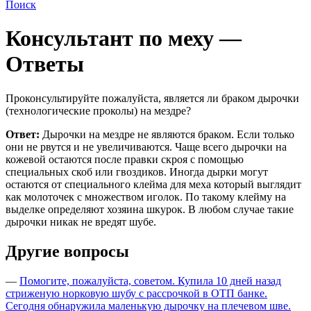
Поиск
Консультант по меху —
Ответы
Проконсультируйте пожалуйста, является ли браком дырочки
(технологические проколы) на мездре?
Ответ:
Дырочки на мездре не являются браком. Если только
они не рвутся и не увеличиваются. Чаще всего дырочки на
кожевой остаются после правки скроя с помощью
специальных скоб или гвоздиков. Иногда дырки могут
остаются от специального клейма для меха который выглядит
как молоточек с множеством иголок. По такому клейму на
выделке определяют хозяина шкурок. В любом случае такие
дырочки никак не вредят шубе.
Другие вопросы
—
Помогите, пожалуйста, советом. Купила 10 дней назад
стриженую норковую шубу с рассрочкой в ОТП банке.
Сегодня обнаружила маленькую дырочку на плечевом шве.