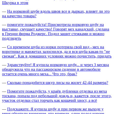
Шкурка в этом
—
На норковой шубе вдоль швов все в дырках, влияет ли это
на качество товара?
—
помогите пожалуйста! Присмотрела норковую шубу на
выставке, смущает качество! Говорят мех канадский, сделана
в Греции фирма Роджерс. Подол зашит стежками и можно
подглядеть
—
Со временем шуба из норки потеряла свой вид - мех на
воротнике и манжетах залоснился, да и вся шуба какая-то "не
свежая". Как в домашних условиях можно почистить, придать
—
Здравствуйте! Я купила норковую шубу... и через 3 месяца
обнаружила что на пассажирском сидение в автомобиле
остается очень много меха... Что это, брак?
—
Сколько понадобится шкур лисы на жилет 42-44 размера?
—
Помогите пожалуйста, у краёв дубленки отделка из меха
тоскана, попала под небольшой дождь и, кажется, после этого,
участок отделки стал торчать как кошачий хвост, а всё
—
Подскажите. Я купила шубу и при первом же выходе у
меня обратили внимание, что впереди, один подол короче