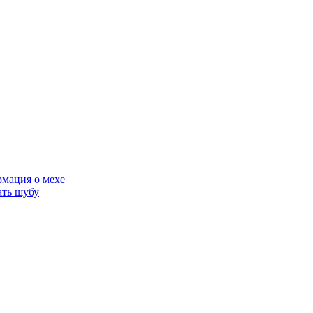
мация о мехе
ать шубу