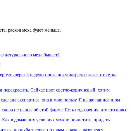
а, расход меха будет меньше.
из натурального меха бывает?
?
рнуть через 3 недели после покупки(чек и даже этикетка
и перекрасить. Сейчас цвет светло-коричневый, хотим
 сделана экспертиза, она в мою пользу. Я выше написанном
 слова не нашла об этой фирме. Есть подозрения, что это вовсе
я". Как в домашних условиях можно почистить, придать
риться, но шуба трещит по швам, сначала разошелся