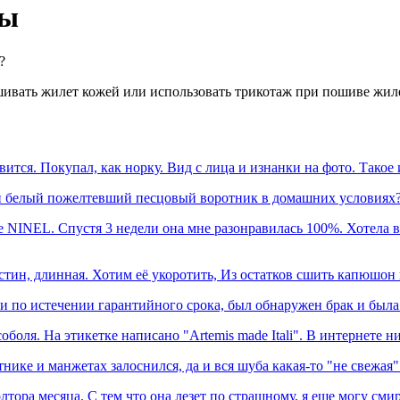
ты
?
шивать жилет кожей или использовать трикотаж при пошиве жилет
тся. Покупал, как норку. Вид с лица и изнанки на фото. Такое 
 и белый пожелтевший песцовый воротник в домашних условиях
 NINEL. Спустя 3 недели она мне разонравилась 100%. Хотела ве
стин, длинная. Хотим её укоротить, Из остатков сшить капюшон 
 и по истечении гарантийного срока, был обнаружен брак и была
ля. На этикетке написано "Artemis made Itali". В интернете ни
тнике и манжетах залоснился, да и вся шуба какая-то "не свежа
лтора месяца. С тем что она лезет по страшному, я еще могу сми