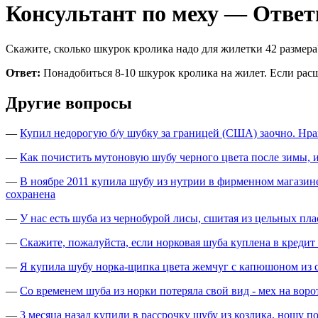
Консультант по меху — Отве
Скажите, сколько шкурок кролика надо для жилетки 42 размера
Ответ:
Понадобиться 8-10 шкурок кролика на жилет. Если рас
Другие вопросы
—
Купил недорогую б/у шубку за границей (США) заочно. Нрави
—
Как почистить мутоновую шубу черного цвета после зимы,
—
В ноябре 2011 купила шубу из нутрии в фирменном магазине
сохранена
—
У нас есть шуба из чернобурой лисы, сшитая из цельных пла
—
Скажите, пожалуйста, если норковая шуба куплена в кредит
—
Я купила шубу норка-щипка цвета жемчуг с капюшоном из собо
—
Со временем шуба из норки потеряла свой вид - мех на воро
—
3 месяца назад купили в рассрочку шубу из козлика, ношу по