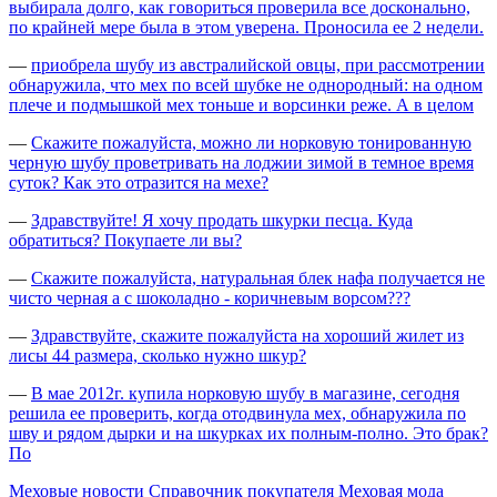
выбирала долго, как говориться проверила все досконально,
по крайней мере была в этом уверена. Проносила ее 2 недели.
—
приобрела шубу из австралийской овцы, при рассмотрении
обнаружила, что мех по всей шубке не однородный: на одном
плече и подмышкой мех тоньше и ворсинки реже. А в целом
—
Скажите пожалуйста, можно ли норковую тонированную
черную шубу проветривать на лоджии зимой в темное время
суток? Как это отразится на мехе?
—
Здравствуйте! Я хочу продать шкурки песца. Куда
обратиться? Покупаете ли вы?
—
Скажите пожалуйста, натуральная блек нафа получается не
чисто черная а с шоколадно - коричневым ворсом???
—
Здравствуйте, скажите пожалуйста на хороший жилет из
лисы 44 размера, сколько нужно шкур?
—
В мае 2012г. купила норковую шубу в магазине, сегодня
решила ее проверить, когда отодвинула мех, обнаружила по
шву и рядом дырки и на шкурках их полным-полно. Это брак?
По
Меховые новости
Справочник покупателя
Меховая мода