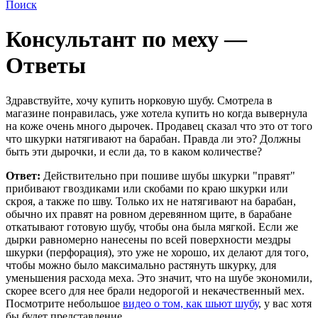
Поиск
Консультант по меху —
Ответы
Здравствуйте, хочу купить норковую шубу. Смотрела в
магазине понравилась, уже хотела купить но когда вывернула
на коже очень много дырочек. Продавец сказал что это от того
что шкурки натягивают на барабан. Правда ли это? Должны
быть эти дырочки, и если да, то в каком количестве?
Ответ:
Действительно при пошиве шубы шкурки "правят"
прибивают гвоздиками или скобами по краю шкурки или
скроя, а также по шву. Только их не натягивают на барабан,
обычно их правят на ровном деревянном щите, в барабане
откатывают готовую шубу, чтобы она была мягкой. Если же
дырки равномерно нанесены по всей поверхности мездры
шкурки (перфорация), это уже не хорошо, их делают для того,
чтобы можно было максимально растянуть шкурку, для
уменьшения расхода меха. Это значит, что на шубе экономили,
скорее всего для нее брали недорогой и некачественный мех.
Посмотрите небольшое
видео о том, как шьют шубу
, у вас хотя
бы будет представление.