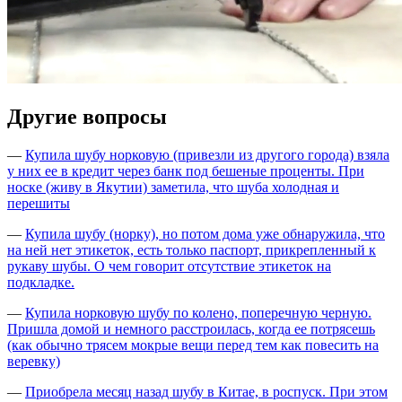
Другие вопросы
—
Купила шубу норковую (привезли из другого города) взяла
у них ее в кредит через банк под бешеные проценты. При
носке (живу в Якутии) заметила, что шуба холодная и
перешиты
—
Купила шубу (норку), но потом дома уже обнаружила, что
на ней нет этикеток, есть только паспорт, прикрепленный к
рукаву шубы. О чем говорит отсутствие этикеток на
подкладке.
—
Купила норковую шубу по колено, поперечную черную.
Пришла домой и немного расстроилась, когда ее потрясешь
(как обычно трясем мокрые вещи перед тем как повесить на
веревку)
—
Приобрела месяц назад шубу в Китае, в роспуск. При этом