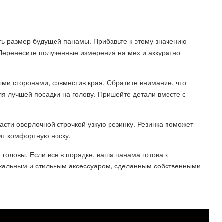
ть размер будущей панамы. Прибавьте к этому значению
 Перенесите полученные измерения на мех и аккуратно
ыми сторонами, совместив края. Обратите внимание, что
я лучшей посадки на голову. Пришейте детали вместе с
части оверлочной строчкой узкую резинку. Резинка поможет
ит комфортную носку.
головы. Если все в порядке, ваша панама готова к
икальным и стильным аксессуаром, сделанным собственными