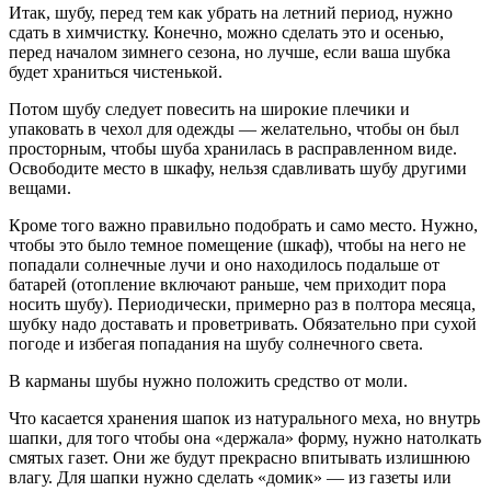
Итак, шубу, перед тем как убрать на летний период, нужно
сдать в химчистку. Конечно, можно сделать это и осенью,
перед началом зимнего сезона, но лучше, если ваша шубка
будет храниться чистенькой.
Потом шубу следует повесить на широкие плечики и
упаковать в чехол для одежды — желательно, чтобы он был
просторным, чтобы шуба хранилась в расправленном виде.
Освободите место в шкафу, нельзя сдавливать шубу другими
вещами.
Кроме того важно правильно подобрать и само место. Нужно,
чтобы это было темное помещение (шкаф), чтобы на него не
попадали солнечные лучи и оно находилось подальше от
батарей (отопление включают раньше, чем приходит пора
носить шубу). Периодически, примерно раз в полтора месяца,
шубку надо доставать и проветривать. Обязательно при сухой
погоде и избегая попадания на шубу солнечного света.
В карманы шубы нужно положить средство от моли.
Что касается хранения шапок из натурального меха, но внутрь
шапки, для того чтобы она «держала» форму, нужно натолкать
смятых газет. Они же будут прекрасно впитывать излишнюю
влагу. Для шапки нужно сделать «домик» — из газеты или