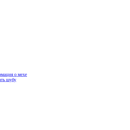
мация о мехе
ать шубу