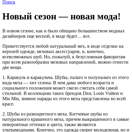
Поиск
Новый сезон — новая мода!
В новом сезоне, как и было обещано большинством модных
дизайнеров еще весной, в моде будет… все.
Приветствуется любой натуральный мех, в виде отделки на
верхней одежде, меховых аксессуаров, и, конечно,
всевозможных шуб. Но, пожалуй, к безусловным фаворитам
при всем разнообразии меховых направлений, можно отнести
две вещи.
1. Каракуль и каракульча. Шубы, пальто и полупальто из этого
вида меха — хит сезона. В нем дама любого возраста и
социального положения может смело считать себя самой
стильной. В коллекциях таких брендов Dior, Louis Vuitton и
Miu Miu, зимние наряды из этого меха представлены во всей
красе.
2. Шубы из разноцветного меха. Китчевые шубы из
натурального крашеного меха, причем выкрашенного в самые
невероятные оттенки и цвета, также являются
ультрамодными. Конечно, это одежда скорее молодежная, но и