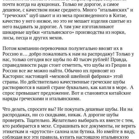
почти всегда на аукционах. Только не дорогое, а самое
дешевое, с качеством ниже среднего. Много "итальянских" и
"греческих" шуб шьют и из меха произведенного в Китае,
качество у него низкое, но это не мешает изделия сшитые из
него выдавать за дорогие. А там уже изготавливают
шикарные шубки «итальянского» производства из норки,
лисы, песца и других мехов.
Потом компании-перевозчики полулегально ввозят их в
Россию и… добро пожаловать к нам на распродажу! Только у
нас, только сегодня все шубы по 40 тысяч рублей! Правда,
справедливости ради стоит отметить, что шубы из Греции в
России все же можно найти. Обычно их привозят из
Кастории: настоящей «меховой швейной фабрики» этой
страны. Но действительно качественные греческие шубы
растворяются в нашей стране буквально, как капля в море. А
спрос превышает предложение. Вот и становятся китайские
наряды греческими и итальянскими.
Что делать, спросите вы? Не покупать дешевые шубы. Ни на
распродажах, ни со скидками, никак. А дорогие шубы
проверять. Тщательно. Желательно выбирать их вместе с тем,
кто разбирается в мехе. Спрашивать все документы, не верить
этикеткам и «крутости» салона или бутика. Но имейте в виду,
соблюдая все эти правила, купить настоящую итальянскую