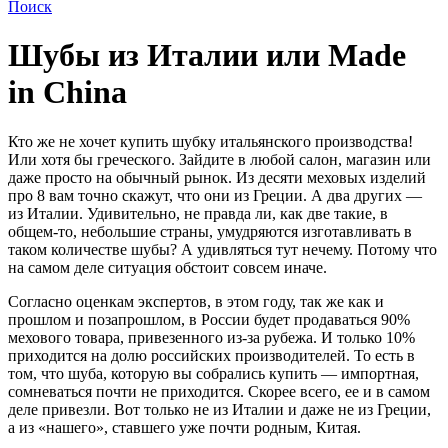
Поиск
Шубы из Италии или Made
in China
Кто же не хочет купить шубку итальянского производства!
Или хотя бы греческого. Зайдите в любой салон, магазин или
даже просто на обычный рынок. Из десяти меховых изделий
про 8 вам точно скажут, что они из Греции. А два других —
из Италии. Удивительно, не правда ли, как две такие, в
общем-то, небольшие страны, умудряются изготавливать в
таком количестве шубы? А удивляться тут нечему. Потому что
на самом деле ситуация обстоит совсем иначе.
Согласно оценкам экспертов, в этом году, так же как и
прошлом и позапрошлом, в России будет продаваться 90%
мехового товара, привезенного из-за рубежа. И только 10%
приходится на долю российских производителей. То есть в
том, что шуба, которую вы собрались купить — импортная,
сомневаться почти не приходится. Скорее всего, ее и в самом
деле привезли. Вот только не из Италии и даже не из Греции,
а из «нашего», ставшего уже почти родным, Китая.