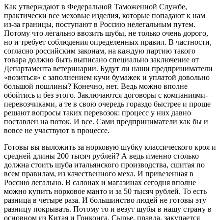
Как утверждают в Федеральной Таможенной Службе,
практически все меховые изделия, которые попадают к нам
из-за границы, поступают в Россию нелегальным путем.
Потому что легально ввозить шубы, не только очень дорого,
но и требует соблюдения определенных правил. В частности,
согласно российским законам, на каждую партию такого
товара должно быть выписано специально заключение от
Департамента ветеринарии. Будут ли наши предприниматели
«возиться» с заполнением кучи бумажек и уплатой довольно
большой пошлины? Конечно, нет. Ведь можно вполне
обойтись и без этого. Заключаются договоры с компаниями-
перевозчиками, а те в свою очередь гораздо быстрее и проще
решают вопросы таких перевозок: процесс у них давно
поставлен на поток. И все. Сами предприниматели как бы и
вовсе не участвуют в процессе.
Готовы вы выложить за норковую шубку классического кроя и
средней длины 200 тысяч рублей? А ведь именно столько
должна стоить шуба итальянского производства, сшитая по
всем правилам, из качественного меха. И привезенная в
Россию легально. В салонах и магазинах сегодня вполне
можно купить норковое манто и за 50 тысяч рублей. То есть
разница в четыре раза. И большинство людей не готовы эту
разницу покрывать. Потому то и везут шубы в нашу страну в
основном из Китая и Гонконга. Сырье, правда, закупается