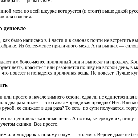
выбирать — решать вам.
иной меха по всей шкурке котируется (и стоит) выше дикой русск
к для изделия.
ко дешевле
, как было написано в 1 части и в салонах почти не встретить 
на фабрике. Из более-менее приличного меха. А на рынках — спл
дают им более-менее приличный вид и выносят на продажу. Коне
будет лезть, краситься или разойдется по шву на второй день, в м
, что повезет и попадется приличная вещь. Не повезет. Лучше ку
ить
или просто в начале зимнего сезона, едва ли не единственная в
в два раза ниже — это самая «правдивая правда»? Нет. Или может
кой, ее снижает в два раза? То есть, по сути получается, торгуе
ут на ценниках сказочные цены. А потом, зачеркнув их, пишут 
учетом скидки. Все просто.
ий» или «подарок к новому году» — это миф. Вернее даже не б