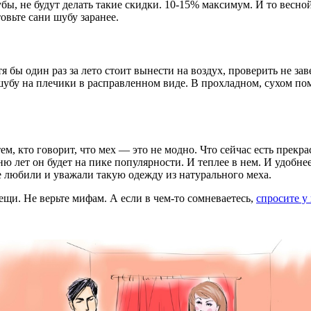
, не будут делать такие скидки. 10-15% максимум. И то весной,
овьте сани шубу заранее.
 бы один раз за лето стоит вынести на воздух, проверить не зав
шубу на плечики в расправленном виде. В прохладном, сухом по
м, кто говорит, что мех — это не модно. Что сейчас есть прек
ню лет он будет на пике популярности. И теплее в нем. И удобне
е любили и уважали такую одежду из натурального меха.
ещи. Не верьте мифам. А если в чем-то сомневаетесь,
спросите у