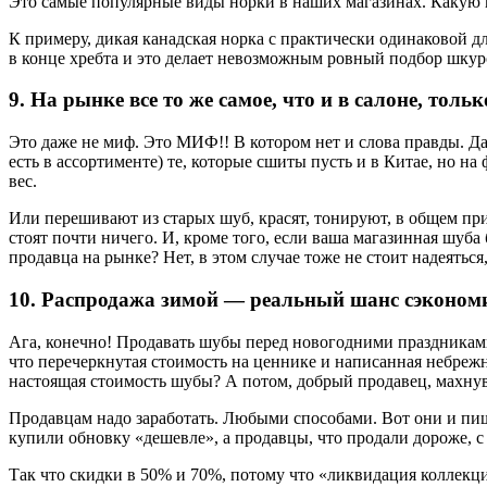
Это самые популярные виды норки в наших магазинах. Какую 
К примеру, дикая канадская норка с практически одинаковой дл
в конце хребта и это делает невозможным ровный подбор шкуро
9. На рынке все то же самое, что и в салоне, толь
Это даже не миф. Это МИФ!! В котором нет и слова правды. Да
есть в ассортименте) те, которые сшиты пусть и в Китае, но 
вес.
Или перешивают из старых шуб, красят, тонируют, в общем при
стоят почти ничего. И, кроме того, если ваша магазинная шуба 
продавца на рынке? Нет, в этом случае тоже не стоит надеяться
10. Распродажа зимой — реальный шанс сэконом
Ага, конечно! Продавать шубы перед новогодними праздниками 
что перечеркнутая стоимость на ценнике и написанная небрежно 
настоящая стоимость шубы? А потом, добрый продавец, махнув ру
Продавцам надо заработать. Любыми способами. Вот они и пиш
купили обновку «дешевле», а продавцы, что продали дороже, с 
Так что скидки в 50% и 70%, потому что «ликвидация коллекц