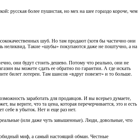
ой: русская более пушистая, но мех на шее гораздо короче, чем
высококачественных шуб. Но там продают (хотя бы частично они
ошь неликвид. Такие «шубы» покупаются даже не поштучно, а на
чно, они будут стоить дешево. Потому что реально, они не
агазин вы можете сдать ее обратно по гарантии. А где искать
пите билет лотереи. Там шансов «вдруг повезет» и то больше.
озможность заработать для продавцов. И вы всерьез думаете,
, вы верите, что та цена, которая перечерчивается, это и есть
т себе в убыток. Нет и еще раз нет.
реальные (или даже чуть завышенные). Люди, довольные, что
езобидный миф, а самый настоящий обман. Честные