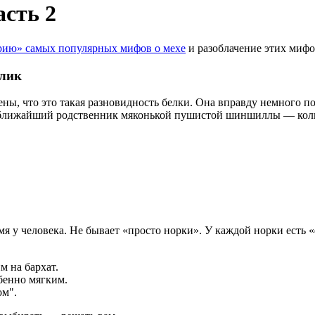
асть 2
рию» самых популярных мифов о мехе
и разоблачение этих мифо
олик
ы, что это такая разновидность белки. Она вправду немного пох
е ближайший родственник мяконькой пушистой шиншиллы — колюч
я у человека. Не бывает «просто норки». У каждой норки есть «
м на бархат.
бенно мягким.
ом".