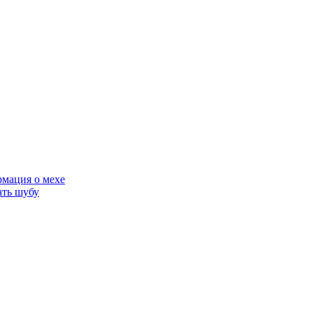
мация о мехе
ать шубу