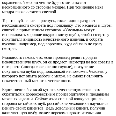
окрашенный мех ни чем не будет отличаться от
неокрашенного со стороны мездры. При тонировке меха
мездра также остается светлой.
То, что шуба сшита в роспуск, тоже видно сразу, нет
необходимости смотреть под подкладку. Это касается и шубы,
сшитой с применением кусочков. «Умельцы» могут
использовать хорошие шкурки внизу шубы, чтобы создать у
покупателя видимость качественного изделия, и собрать
кусочки, например, под воротник, куда обычно не сразу
смотрят.
Реальность такова, что, если продавец решит продать
некачественную шубу, он ее продаст, несмотря на все советы в
интернете (иногда совершенно глупые), и изучение
покупателем шубы под подкладкой не поможет. Человек, у
которого нет опыта работы с мехом, не сможет отличить
некачественный мех от качественного.
Единственный способ купить качественную вещь - это
обратиться к добросовестным производителям и продавцам
меховых изделий. Сейчас из-за сильной конкуренции со
стороны китайских шуб, российские меховщики научились
ценить своих клиентов. Ведь довольный клиент, получив
качественную шубу, может порекомендовать ателье или