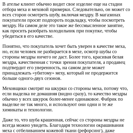
В ателье клиент обычно видит свое изделие еще на стадии
отбора меха и меховой примерки. Следовательно, он может со
всех сторон осмотреть шубу, включая мездру. В магазинах
покупатели просят подпороть подкладку, чтобы посмотреть
мездру. На самом деле это такое же бессмысленное занятие,
как просить разобрать холодильник при покупке, чтобы
убедиться в его качестве.
Понятно, что покупатель хочет быть уверен в качестве меха,
но, если человек не разбирается в мехе, осмотр шубы со
стороны мездры ничего не даст. Более того, красивая белая
мездра, качественная с точки зрения покупателя, а продавец
подтвердит его уверенность, на самом деле может
принадлежать «убитому» меху, который не продержится
больше одного-двух сезонов.
Меховщики смотрят на шкурки со стороны меха, потому что,
если выделка не домашняя (видно сразу), то качество мездры
обычно у всех шкурок более-менее одинаковое. Фабрик по
выделке не так много, и используют они одни и те же
химикаты и технологии.
Даже то, что шуба крашенная, сейчас со стороны мездры не
всегда можно увидеть. Благодаря технологии окрашивания
меха с отбеливанием кожевой ткани (рефорсинг), даже