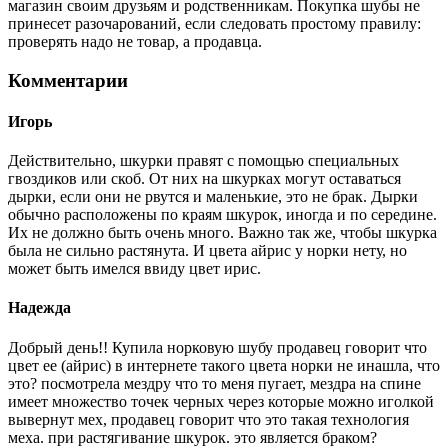
магазин своим друзьям и родственникам. Покупка шубы не
принесет разочарований, если следовать простому правилу:
проверять надо не товар, а продавца.
Комментарии
Игорь
Действительно, шкурки правят с помощью специальных
гвоздиков или скоб. От них на шкурках могут оставаться
дырки, если они не рвутся и маленькие, это не брак. Дырки
обычно расположены по краям шкурок, иногда и по середине.
Их не должно быть очень много. Важно так же, чтобы шкурка
была не сильно растянута. И цвета айрис у норки нету, но
может быть имелся ввиду цвет ирис.
Надежда
Добрый день!! Купила норковую шубу продавец говорит что
цвет ее (айрис) в интернете такого цвета норки не инашла, что
это? посмотрела мездру что то меня пугает, мездра на спине
имеет множество точек черных через которые можно иголкой
вывернут мех, продавец говорит что это такая технология
меха. при растягивание шкурок. это является браком?