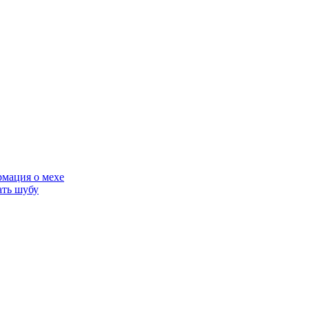
мация о мехе
ать шубу