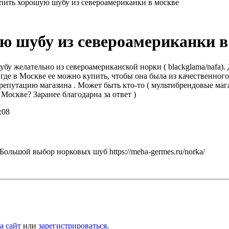
пить хорошую шубу из североамериканки в москве
ую шубу из североамериканки в
 желательно из североамериканской норки ( blackglama/nafa). Д
де в Москве ее можно купить, чтобы она была из качественного
на репутацию магазина . Может быть кто-то ( мультибрендовые м
Москве? Заранее благодарна за ответ )
:08
ольшой выбор норковых шуб https://meha-germes.ru/norka/
а сайт
или
зарегистрироваться
.