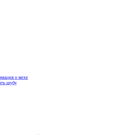
мация о мехе
ать шубу