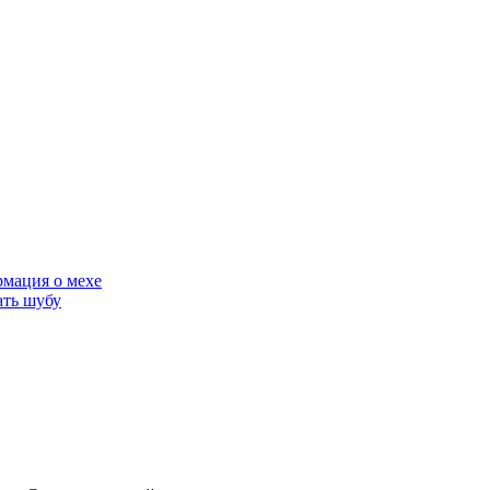
мация о мехе
ать шубу