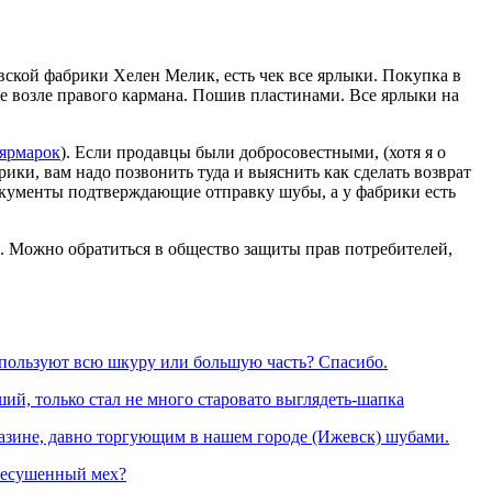
вской фабрики Хелен Мелик, есть чек все ярлыки. Покупка в
те возле правого кармана. Пошив пластинами. Все ярлыки на
 ярмарок
). Если продавцы были добросовестными, (хотя я о
ки, вам надо позвонить туда и выяснить как сделать возврат
документы подтверждающие отправку шубы, а у фабрики есть
ать. Можно обратиться в общество защиты прав потребителей,
спользуют всю шкуру или большую часть? Спасибо.
ий, только стал не много старовато выглядеть-шапка
газине, давно торгующим в нашем городе (Ижевск) шубами.
ересушенный мех?