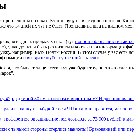
ты
тил проплешины на швах. Купил шубу на выездной торговле Киро
хоже что 14 дней их тут не будет. Проплешина шва на видном мес
ках, выездных продажах и т.д. (тут
новость об опасности таких
о), у вас должны быть реквизиты и контактная информация фабри
лужбу, например, EMS Почты России. В этом случае у вас есть 
 информации
о возврате шубы купленной в кредит
.
йская, что бывает чаще всего, тут уже будет трудно что-то сдел
марок".
ку 42р-р длиной 80 см. с поясом и воротником? И для пошива и
расить шапку из ч/бурой лисы? Шапка мне нравится, мех хорош
, трафаретное окрашивание под леопарда за 73 900 рублей в ма
носки с тыльной стороны стерлись манжеты! Бракованный или п