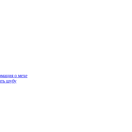
мация о мехе
ать шубу