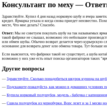
Консультант по меху — Отве
Здравствуйте. Купил 4 дня назад норковую шубу и вчера заме
кредит. Ярмарка уехала и когда снова приедет неизвестно. По
месте, Что мне делать? Спасибо.
Ответ:
Мы не советуем покупать шубу на так называемых ярмар
такой фабрике не слышал, возможно это небольшое производств
или обмен шубы. Обычно возврат делается через курьерскую с
основание для возврата денег или обмена товара. Тут больше
Если выяснится, что фабрики такой не существует, а шуба кита
возможно у них уже есть опыт поиска организаторов таких "яр
Другие вопросы
—
Здравствуйте. Сколько понадобиться шкурок куницы на шуб
—
Подскажите,пожалуйста, как можно в домашних условиях пок
—
Купила норковый полушубок, модель - бабочка с капюшоном
—
Сшила полушубок из чернобурки. Ворс лезет и за 1 месяц 