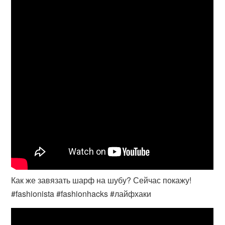
Как же завязать шарф на шубу? Сейчас покажу!
#fashionista #fashionhacks #лайфхаки