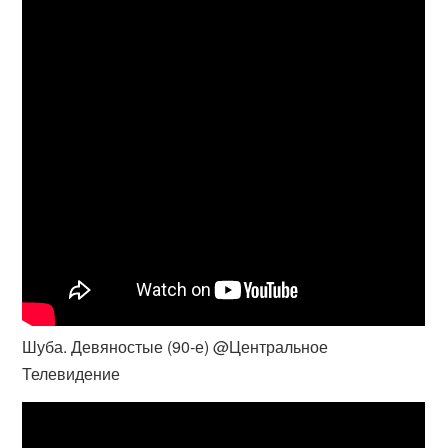
Шуба. Девяностые (90-е) @Центральное
Телевидение