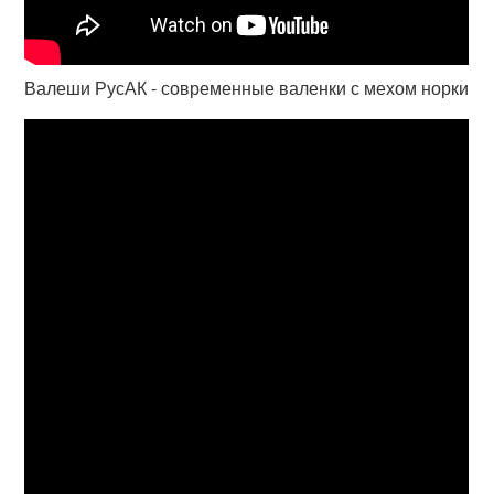
Валеши РусАК - современные валенки с мехом норки