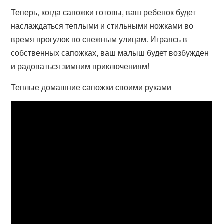
Теперь, когда сапожки готовы, ваш ребенок будет
наслаждаться теплыми и стильными ножками во
время прогулок по снежным улицам. Играясь в
собственных сапожках, ваш малыш будет возбужден
и радоваться зимним приключениям!
Теплые домашние сапожки своими руками