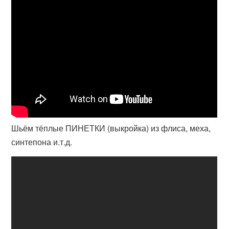
Шьём тёплые ПИНЕТКИ (выкройка) из флиса, меха,
синтепона и.т.д.