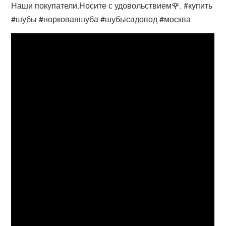
Наши покупатели.Носите с удовольствием🌹. #купить
#шубы #норковаяшуба #шубысадовод #москва